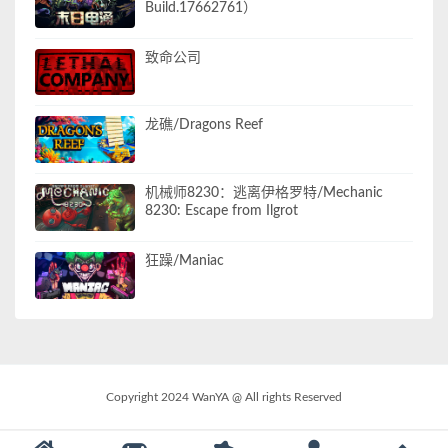
Build.17662761）
致命公司
龙礁/Dragons Reef
机械师8230：逃离伊格罗特/Mechanic
8230: Escape from Ilgrot
狂躁/Maniac
Copyright 2024 WanYA @ All rights Reserved