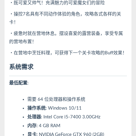
・既可爱又帅气！充满魅力的可爱魔女们的冒险
・操控7名具有不同动作体验的角色，攻略各式各样的关
卡！
・疲惫时就在营地休息。摆设喜爱的露营装备，享受专属
的营地布置！
・在营地中烹饪料理，可获得下一个关卡攻略的Buff效果！
系统需求
最低配置:
需要 64 位处理器和操作系统
操作系统:
Windows 10/11
处理器:
Intel Core i5-7400 3.00GHz
内存:
4 GB RAM
显卡:
NVIDIA GeForce GTX 960 (2GB)