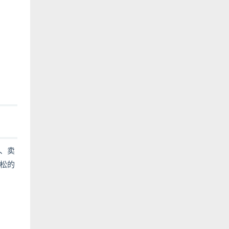
、卖
松的