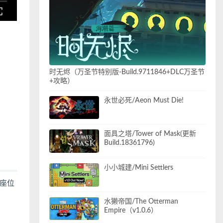
时无烬（万圣节特别版-Build.9711846+DLC万圣节
+攻略）
永世必死/Aeon Must Die!
面具之塔/Tower of Mask(更新
Build.18361796)
小小城建/Mini Settlers
座位
水獭帝国/The Otterman
Empire（v1.0.6）