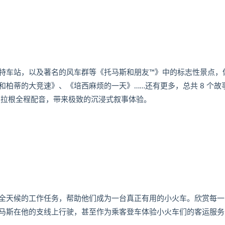
特车站，以及著名的风车群等《托马斯和朋友™》中的标志性景点，
柏蒂的大竞速》、《培西麻烦的一天》……还有更多，总共 8 个故
莫拉根全程配音，带来极致的沉浸式叙事体验。
全天候的工作任务，帮助他们成为一台真正有用的小火车。欣赏每一
马斯在他的支线上行驶，甚至作为乘客登车体验小火车们的客运服务