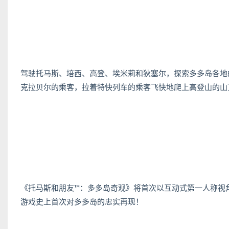
驾驶托马斯、培西、高登、埃米莉和狄塞尔，探索多多岛各地
克拉贝尔的乘客，拉着特快列车的乘客飞快地爬上高登山的山
《托马斯和朋友™：多多岛奇观》将首次以互动式第一人称视
游戏史上首次对多多岛的忠实再现！