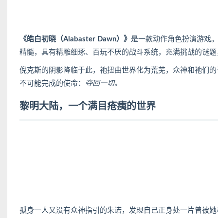
《皓白初晓（Alabaster Dawn）》
是一款动作角色扮演游戏。它继承
精髓，具有精雕细琢、百玩不厌的战斗系统，充满挑战的谜题
倪克斯的阴影降临于此，祂扭曲世界化为荒芜，众神和祂们的
不可能完成的使命：
夺回一切。
黎明大陆，一个满目疮痍的世界
孤身一人又没有众神指引的朱诺，发现自己正身处一片曾被她