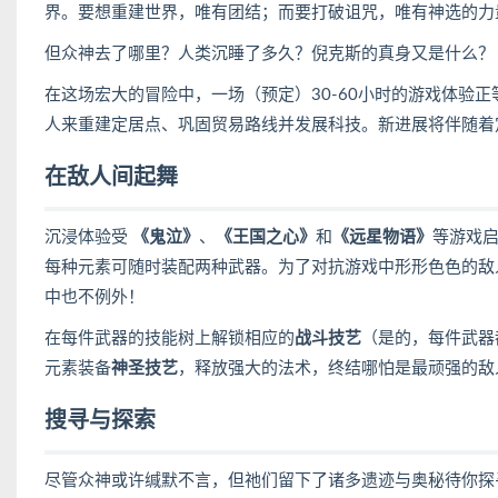
界。要想重建世界，唯有团结；而要打破诅咒，唯有神选的力
但众神去了哪里？人类沉睡了多久？倪克斯的真身又是什么？
在这场宏大的冒险中，一场（预定）30-60小时的游戏体验
人来重建定居点、巩固贸易路线并发展科技。新进展将伴随着
在敌人间起舞
沉浸体验受
《鬼泣》
、
《王国之心》
和
《远星物语》
等游戏启
每种元素可随时装配两种武器。为了对抗游戏中形形色色的敌
中也不例外！
在每件武器的技能树上解锁相应的
战斗技艺
（是的，每件武器
元素装备
神圣技艺
，释放强大的法术，终结哪怕是最顽强的敌
搜寻与探索
尽管众神或许缄默不言，但祂们留下了诸多遗迹与奥秘待你探