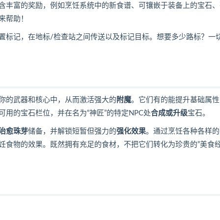
含丰富的奖励，例如烹饪系统中的新食谱、可镶嵌于装备上的宝石、
来帮助！
置标记，在地标/检查站之间传送以及标记目标。想要多少路标？一
你的武器和核心中，从而激活强大的
附魔
。它们有的能提升基础属性
可用的宝石栏位，并在名为“神匠”的特定NPC处
合成或升级
宝石。
治愈珠芽
储备，并解锁短暂但强力的
强化效果
。通过烹饪各种各样的
饪食物的效果。既然拥有充足的食材，不把它们转化为珍贵的”美食经