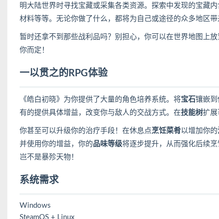
明大陆世界时寻找宝藏或采集各类资源。探索中发现的宝藏内
材料等等。无论你做了什么，都将为自己或途径的众多地区带
暂时还拿不到那些战利品吗？别担心，你可以在世界地图上放
你而定！
一以贯之的RPG体验
《皓白初晓》为你提供了大量的角色培养系统。将
宝石
镶嵌到
有的提供具体增益，改变你与敌人的交战方式。在
技能树
扩展
你甚至可以升级你的治疗手段！在休息点
烹饪菜肴
以增加你的
并使用你的增益，你的
品味等级
将逐步提升，从而强化后续烹
岂不是暴殄天物！
系统需求
Windows
SteamOS + Linux