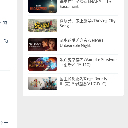
塞纳拉：圣祭/SENARA : The
Sacrament
满庭芳：宋上繁华/Thriving City:
》
的
Song
瑟琳的受苦之夜/Selene’s
一项
Unbearable Night
吸血鬼幸存者/Vampire Survivors
（更新v1.15.110）
国王的恩赐2/Kings Bounty
II（豪华增强版-V1.7-DLC）
个世