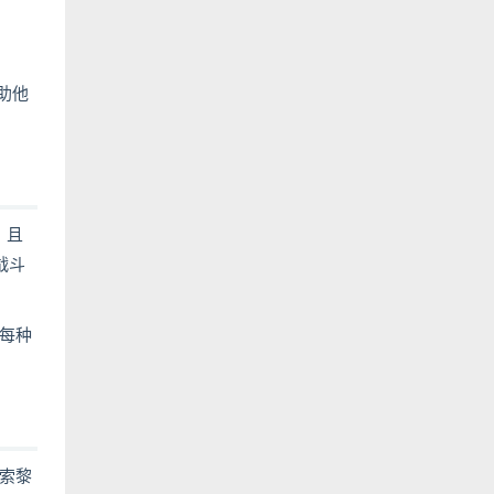
助他
，且
战斗
每种
索黎