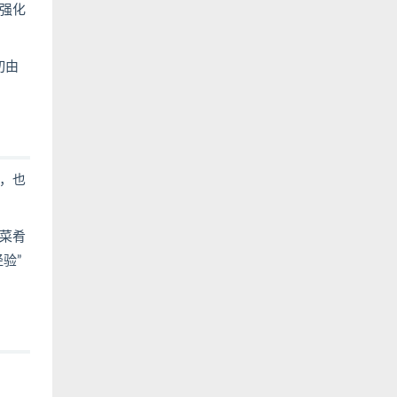
强化
切由
，也
菜肴
验”